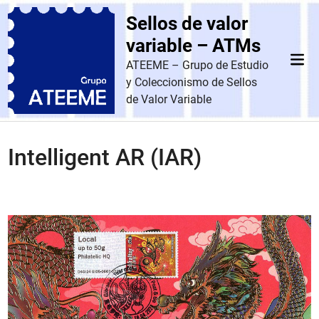
Saltar
Sellos de valor
al
contenido
variable – ATMs
Men
ATEEME – Grupo de Estudio
prin
y Coleccionismo de Sellos
de Valor Variable
Intelligent AR (IAR)