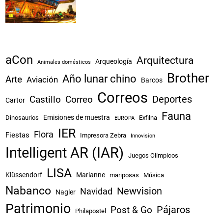
aCon
Arquitectura
Arqueología
Animales domésticos
Brother
Año lunar chino
Arte
Aviación
Barcos
Correos
Castillo
Correo
Deportes
Cartor
Fauna
Emisiones de muestra
Dinosaurios
Exfilna
EUROPA
IER
Flora
Fiestas
Impresora Zebra
Innovision
Intelligent AR (IAR)
Juegos Olímpicos
LISA
Klüssendorf
Marianne
mariposas
Música
Nabanco
Newvision
Navidad
Nagler
Patrimonio
Pájaros
Post & Go
Philapostel