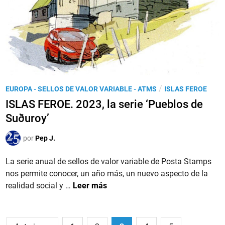
O
i
E
o
.
n
2
e
0
s
2
‘
4
P
,
P
/
EUROPA - SELLOS DE VALOR VARIABLE - ATMS
ISLAS FEROE
o
l
u
s
ISLAS FEROE. 2023, la serie ‘Pueblos de
a
b
t
Suðuroy’
s
l
&
e
i
G
por
Pep J.
r
c
o
i
a
La serie anual de sellos de valor variable de Posta Stamps
’
e
d
nos permite conocer, un año más, un nuevo aspecto de la
‘
o
I
realidad social y …
Leer más
B
e
S
a
n
L
r
A
Paginación