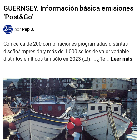
c
S
u
GUERNSEY. Información básica emisiones
i
e
b
ó
‘Post&Go’
v
l
n
i
i
por
Pep J.
b
l
c
á
l
a
Con cerca de 200 combinaciones programadas distintas
s
a
d
diseño/impresión y más de 1.000 sellos de valor variable
i
o
G
distintos emitidos tan sólo en 2023 (…!), … ¿Te …
Leer más
c
e
U
a
n
E
e
R
m
N
i
S
s
E
i
Y
o
.
n
I
e
n
s