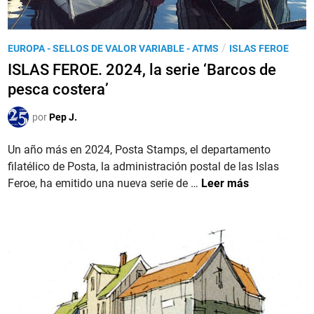
f
‘
o
P
r
o
P
/
EUROPA - SELLOS DE VALOR VARIABLE - ATMS
ISLAS FEROE
m
s
u
ISLAS FEROE. 2024, la serie ‘Barcos de
a
t
b
c
pesca costera’
&
l
i
G
i
por
Pep J.
ó
o
c
n
’
a
Un año más en 2024, Posta Stamps, el departamento
b
d
filatélico de Posta, la administración postal de las Islas
á
o
I
Feroe, ha emitido una nueva serie de …
Leer más
s
e
S
i
n
L
c
A
a
S
e
F
m
E
i
R
s