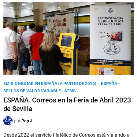
i
A
s
a
Ñ
d
N
A
e
a
.
v
c
S
a
i
e
l
o
l
o
n
l
r
a
o
v
l
s
a
d
d
r
e
P
/
EMISIONES IAR EN ESPAÑA (A PARTIR DE 2016)
ESPAÑA -
e
i
l
u
SELLOS DE VALOR VARIABLE - ATMS
v
a
S
b
ESPAÑA. Correos en la Feria de Abril 2023
a
b
e
l
l
de Sevilla
l
l
i
o
e
l
c
por
Pep J.
r
p
o
a
v
a
2
d
Desde 2022 el servicio filatélico de Correos está viajando a
a