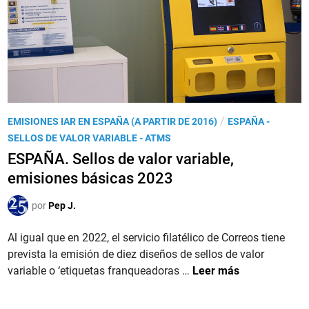
d
L
l
–
a
o
2
s
r
0
e
v
2
m
a
4
i
r
s
i
P
/
EMISIONES IAR EN ESPAÑA (A PARTIR DE 2016)
ESPAÑA -
i
a
u
SELLOS DE VALOR VARIABLE - ATMS
o
b
b
ESPAÑA. Sellos de valor variable,
n
l
l
e
emisiones básicas 2023
e
i
s
e
c
por
Pep J.
d
n
a
e
l
d
Al igual que en 2022, el servicio filatélico de Correos tiene
s
a
o
prevista la emisión de diez diseños de sellos de valor
e
F
e
E
variable o ‘etiquetas franqueadoras …
Leer más
l
e
n
S
l
r
P
o