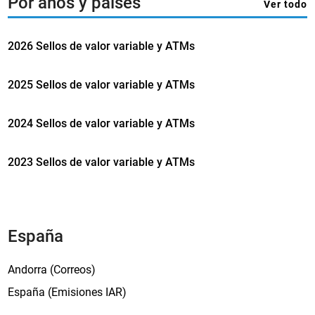
Por años y países
e
Ver todo
‘
P
2026 Sellos de valor variable y ATMs
u
e
b
2025 Sellos de valor variable y ATMs
l
o
2024 Sellos de valor variable y ATMs
s
d
2023 Sellos de valor variable y ATMs
e
S
u
ð
España
u
r
Andorra (Correos)
o
y
España (Emisiones IAR)
’