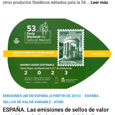
P
e
E
otros productos filatélicos editados para la 54 …
Leer más
o
n
S
s
P
t
A
&
Ñ
G
A
o
.
–
(
Y
V
e
i
a
d
r
e
o
o
f
)
t
P
h
r
P
/
EMISIONES IAR EN ESPAÑA (A PARTIR DE 2016)
ESPAÑA -
e
e
u
SELLOS DE VALOR VARIABLE - ATMS
D
s
b
ESPAÑA. Las emisiones de sellos de valor
r
e
l