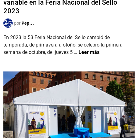
variable en la Feria Nacional del Sello
a
n
i
2023
g
t
c
o
a
a
por
Pep J.
n
c
d
’
i
o
En 2023 la 53 Feria Nacional del Sello cambió de
ó
e
temporada, de primavera a otoño, se celebró la primera
n
n
E
semana de octubre, del jueves 5 …
Leer más
5
S
4
P
F
A
e
Ñ
r
A
i
.
a
L
N
a
a
s
c
e
i
m