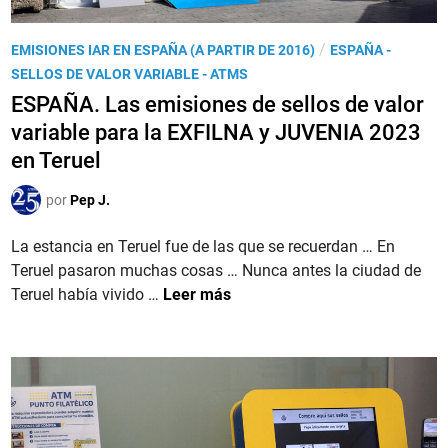
o
i
n
s
P
a
/
EMISIONES IAR EN ESPAÑA (A PARTIR DE 2016)
ESPAÑA -
i
u
l
SELLOS DE VALOR VARIABLE - ATMS
o
b
d
ESPAÑA. Las emisiones de sellos de valor
n
l
e
e
variable para la EXFILNA y JUVENIA 2023
i
l
s
en Teruel
c
S
d
a
e
e
por
Pep J.
d
l
s
o
l
La estancia en Teruel fue de las que se recuerdan … En
e
e
o
Teruel pasaron muchas cosas … Nunca antes la ciudad de
l
n
d
E
Teruel había vivido …
Leer más
l
e
S
o
M
P
s
a
A
d
d
Ñ
e
r
A
v
i
.
a