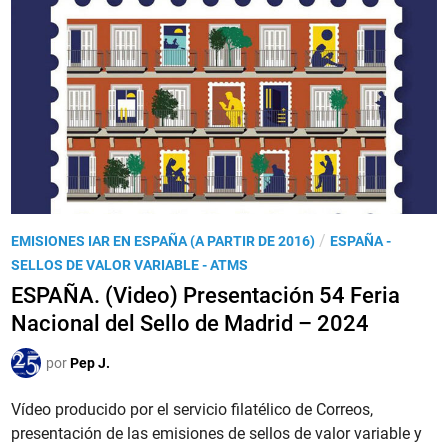
A
R
.
2
0
2
4
,
l
a
P
/
EMISIONES IAR EN ESPAÑA (A PARTIR DE 2016)
ESPAÑA -
e
u
SELLOS DE VALOR VARIABLE - ATMS
m
b
ESPAÑA. (Video) Presentación 54 Feria
i
l
Nacional del Sello de Madrid – 2024
s
i
i
c
por
Pep J.
ó
a
n
d
Vídeo producido por el servicio filatélico de Correos,
‘
o
presentación de las emisiones de sellos de valor variable y