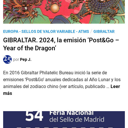
P
/
EUROPA - SELLOS DE VALOR VARIABLE - ATMS
GIBRALTAR
u
GIBRALTAR. 2024, la emisión ‘Post&Go –
b
Year of the Dragon’
l
i
por
Pep J.
c
a
En 2016 Gibraltar Philatelic Bureau inició la serie de
d
emisiones ‘Post&Go’ anuales dedicadas al Año Lunar y los
o
G
animales del zodiaco chino (ver artículo, publicado …
Leer
e
I
más
n
B
R
A
L
T