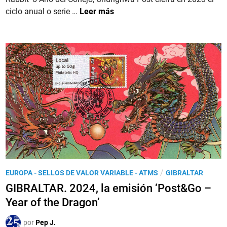
a
l
i
p
T
ciclo anual o serie …
Leer más
d
a
ó
A
o
S
n
I
e
e
‘
W
n
r
A
Á
p
ñ
N
i
o
.
e
d
2
n
e
0
t
l
2
e
D
3
r
,
a
l
g
a
P
/
EUROPA - SELLOS DE VALOR VARIABLE - ATMS
GIBRALTAR
ó
e
u
GIBRALTAR. 2024, la emisión ‘Post&Go –
n
m
b
’
Year of the Dragon’
i
l
s
i
por
Pep J.