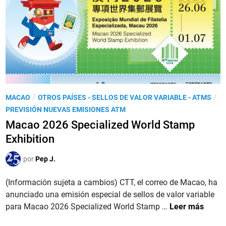
A
.
L
a
s
e
m
i
P
/
/
MACAO
OTROS PAÍSES - SELLOS DE VALOR VARIABLE - ATMS
s
u
PREVISIÓN NUEVAS EMISIONES ATM
i
b
Macao 2026 Specialized World Stamp
o
l
Exhibition
n
i
e
c
por
Pep J.
s
a
d
d
(Información sujeta a cambios) CTT, el correo de Macao, ha
e
o
anunciado una emisión especial de sellos de valor variable
C
e
M
para Macao 2026 Specialized World Stamp …
Leer más
o
n
a
r