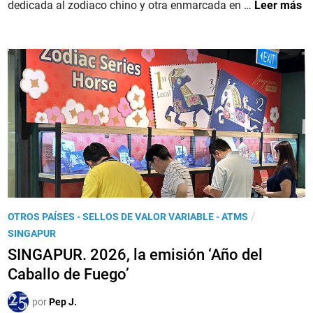
C
o
G
dedicada al zodiaco chino y otra enmarcada en …
Leer más
o
h
e
I
r
i
n
B
l
n
R
d
o
A
S
,
L
t
e
T
a
l
A
m
A
R
p
ñ
.
E
o
L
x
d
a
h
e
s
i
P
/
OTROS PAÍSES - SELLOS DE VALOR VARIABLE - ATMS
l
e
b
u
SINGAPUR
C
m
i
b
a
SINGAPUR. 2026, la emisión ‘Año del
i
t
l
b
Caballo de Fuego’
s
i
i
a
i
o
c
l
por
Pep J.
o