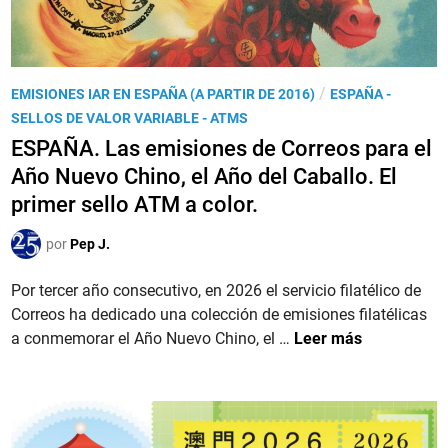
P
/
EMISIONES IAR EN ESPAÑA (A PARTIR DE 2016)
ESPAÑA -
u
SELLOS DE VALOR VARIABLE - ATMS
b
ESPAÑA. Las emisiones de Correos para el
l
Año Nuevo Chino, el Año del Caballo. El
i
primer sello ATM a color.
c
a
por
Pep J.
d
o
Por tercer año consecutivo, en 2026 el servicio filatélico de
e
Correos ha dedicado una colección de emisiones filatélicas
n
E
a conmemorar el Año Nuevo Chino, el …
Leer más
S
P
A
Ñ