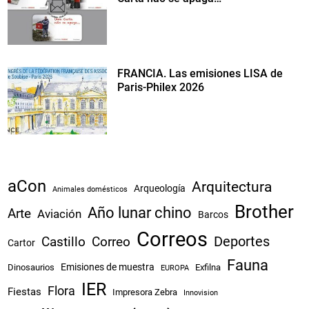
FRANCIA. Las emisiones LISA de
Paris-Philex 2026
aCon
Arquitectura
Arqueología
Animales domésticos
Brother
Año lunar chino
Arte
Aviación
Barcos
Correos
Castillo
Correo
Deportes
Cartor
Fauna
Emisiones de muestra
Dinosaurios
Exfilna
EUROPA
IER
Flora
Fiestas
Impresora Zebra
Innovision