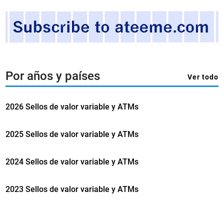
a
e
m
i
s
i
Por años y países
Ver todo
ó
n
‘
2026 Sellos de valor variable y ATMs
P
o
2025 Sellos de valor variable y ATMs
s
t
2024 Sellos de valor variable y ATMs
&
G
2023 Sellos de valor variable y ATMs
o
–
Y