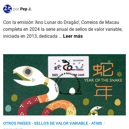
l
e
a
2
i
por
Pep J.
m
c
5
c
i
o
a
Con la emisión ‘Ano Lunar do Dragão’, Correios de Macau
s
l
d
completa en 2024 la serie anual de sellos de valor variable,
i
o
o
M
iniciada en 2013, dedicada …
Leer más
ó
r
e
A
n
.
n
C
‘
A
A
O
ñ
.
o
‘
d
A
e
n
l
o
C
L
a
u
b
n
a
P
/
OTROS PAÍSES - SELLOS DE VALOR VARIABLE - ATMS
a
l