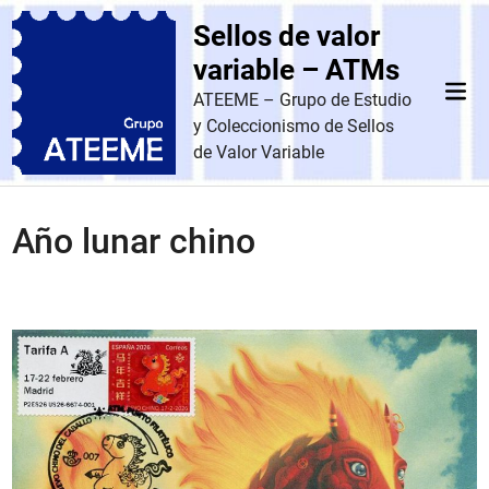
Saltar
Sellos de valor
al
contenido
variable – ATMs
Men
ATEEME – Grupo de Estudio
prin
y Coleccionismo de Sellos
de Valor Variable
Año lunar chino