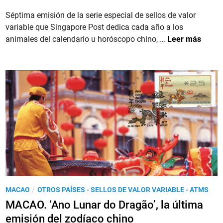
n
a
l
n
d
Séptima emisión de la serie especial de sellos de valor
o
e
o
variable que Singapore Post dedica cada año a los
.
s
e
S
animales del calendario u horóscopo chino, …
Leer más
E
A
n
I
l
T
N
p
M
G
r
‘
A
i
P
P
m
o
U
e
s
R
r
t
.
s
&
2
e
G
0
l
o
2
l
’
6
o
e
P
/
MACAO
OTROS PAÍSES - SELLOS DE VALOR VARIABLE - ATMS
,
A
n
u
MACAO. ‘Ano Lunar do Dragão’, la última
l
T
2
b
emisión del zodíaco chino
a
M
0