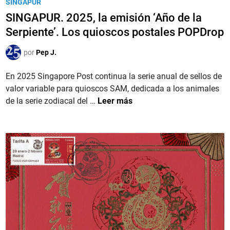
u
SINGAPUR
r
l
b
SINGAPUR. 2025, la emisión ‘Año de la
d
o
l
Serpiente’. Los quioscos postales POPDrop
o
d
i
D
e
c
por
Pep J.
r
F
a
a
u
d
En 2025 Singapore Post continua la serie anual de sellos de
g
e
o
valor variable para quioscos SAM, dedicada a los animales
ã
g
e
S
de la serie zodiacal del …
Leer más
o
o
n
I
’
’
N
,
G
l
A
a
P
ú
U
l
R
t
.
i
2
m
0
a