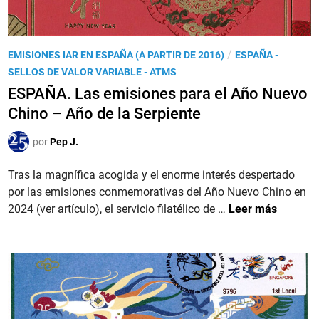
2
e
5
m
,
i
P
/
EMISIONES IAR EN ESPAÑA (A PARTIR DE 2016)
ESPAÑA -
l
s
u
SELLOS DE VALOR VARIABLE - ATMS
a
i
b
ESPAÑA. Las emisiones para el Año Nuevo
e
ó
l
m
Chino – Año de la Serpiente
n
i
i
d
c
por
Pep J.
s
e
a
i
l
d
Tras la magnífica acogida y el enorme interés despertado
ó
z
o
por las emisiones conmemorativas del Año Nuevo Chino en
n
o
e
E
2024 (ver artículo), el servicio filatélico de …
Leer más
‘
d
n
S
A
í
P
ñ
a
A
o
c
Ñ
d
o
A
e
c
.
l