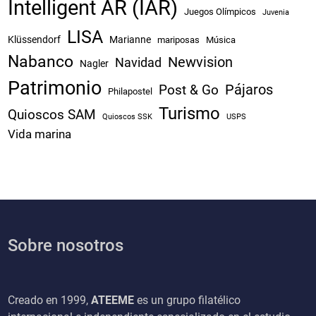
Intelligent AR (IAR)
Juegos Olímpicos
Juvenia
LISA
Klüssendorf
Marianne
mariposas
Música
Nabanco
Newvision
Navidad
Nagler
Patrimonio
Pájaros
Post & Go
Philapostel
Turismo
Quioscos SAM
Quioscos SSK
USPS
Vida marina
Sobre nosotros
Creado en 1999,
ATEEME
es un grupo filatélico