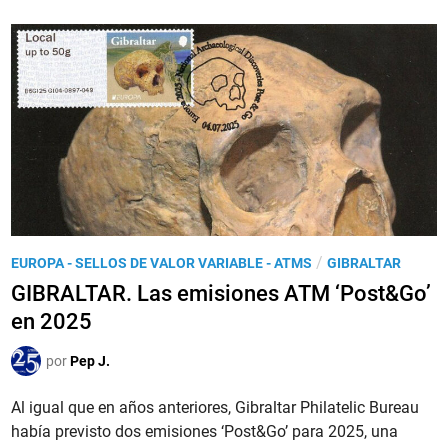
c
r
a
e
o
o
2
s
0
p
2
a
6
r
S
a
p
e
e
l
c
A
P
/
EUROPA - SELLOS DE VALOR VARIABLE - ATMS
GIBRALTAR
i
ñ
u
GIBRALTAR. Las emisiones ATM ‘Post&Go’
a
o
b
en 2025
l
N
l
i
u
i
por
Pep J.
z
e
c
e
v
a
Al igual que en años anteriores, Gibraltar Philatelic Bureau
d
o
d
había previsto dos emisiones ‘Post&Go’ para 2025, una
W