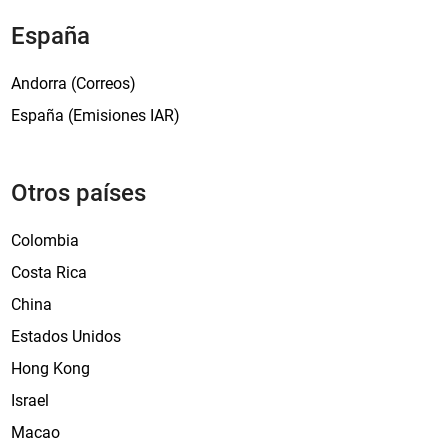
e
a
España
r
o
Andorra (Correos)
f
España (Emisiones IAR)
t
h
e
Otros países
D
r
Colombia
a
g
Costa Rica
o
China
n
Estados Unidos
’
Hong Kong
Israel
Macao