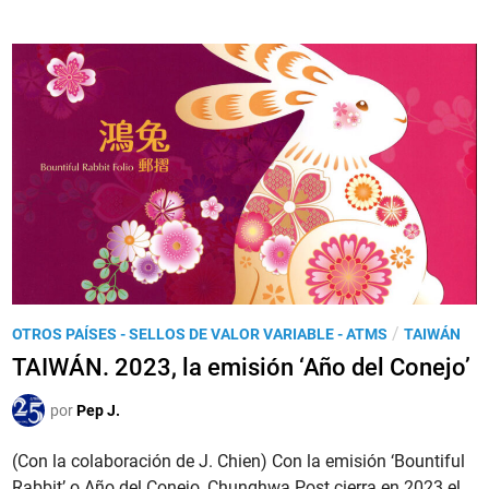
I
o
ñ
N
s
o
G
c
N
A
o
u
P
s
e
U
p
v
R
o
o
.
s
C
2
t
h
0
a
i
2
l
n
4
e
o
,
s
P
/
OTROS PAÍSES - SELLOS DE VALOR VARIABLE - ATMS
TAIWÁN
–
l
P
u
A
TAIWÁN. 2023, la emisión ‘Año del Conejo’
a
O
b
ñ
e
P
l
por
Pep J.
o
m
D
i
d
i
r
(Con la colaboración de J. Chien) Con la emisión ‘Bountiful
c
e
s
o
Rabbit’ o Año del Conejo, Chunghwa Post cierra en 2023 el