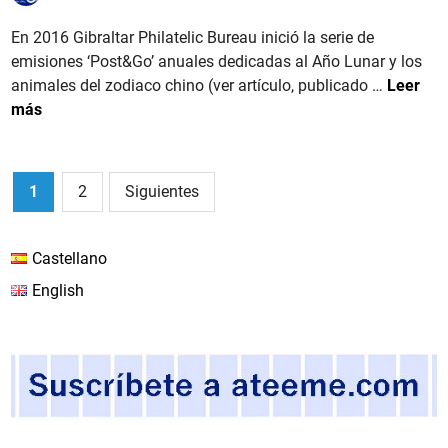
i
c
ó
a
En 2016 Gibraltar Philatelic Bureau inició la serie de
n
d
emisiones ‘Post&Go’ anuales dedicadas al Año Lunar y los
‘
o
G
animales del zodiaco chino (ver artículo, publicado …
Leer
A
e
I
más
ñ
n
B
o
R
d
A
Paginación
1
2
Siguientes
e
L
de
l
T
entradas
C
A
Castellano
o
R
English
n
.
e
2
j
0
o
2
’
4
,
l