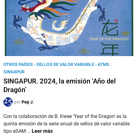
h
L
a
i
a
S
n
s
e
o
e
r
m
p
i
i
s
e
i
n
o
P
/
OTROS PAÍSES - SELLOS DE VALOR VARIABLE - ATMS
t
n
u
SINGAPUR
e
e
b
’
SINGAPUR. 2024, la emisión ‘Año del
s
l
.
Dragón’
p
i
L
a
c
o
por
Pep J.
r
a
s
a
d
Con la colaboración de B. Kwee ‘Year of the Dragon’ es la
q
e
o
quinta emisión de la serie anual de sellos de valor variable
u
l
e
S
tipo eSAM …
Leer más
i
A
n