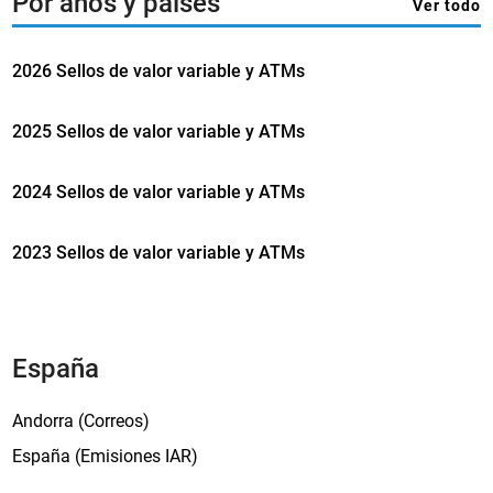
Por años y países
Ver todo
a
m
2026 Sellos de valor variable y ATMs
p
o
2025 Sellos de valor variable y ATMs
v
a
2024 Sellos de valor variable y ATMs
c
í
2023 Sellos de valor variable y ATMs
o
.
España
Andorra (Correos)
España (Emisiones IAR)