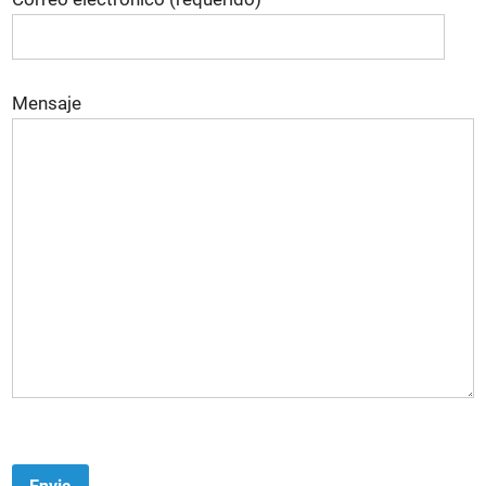
Mensaje
P
o