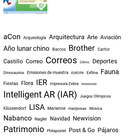
aCon
Arquitectura
Arte
Aviación
Arqueología
Brother
Año lunar chino
Barcos
Cartor
Correos
Castillo
Correo
Deportes
Cómic
Fauna
Emisiones de muestra
Dinosaurios
Exfilna
EUROPA
IER
Flora
Fiestas
Impresora Zebra
Innovision
Intelligent AR (IAR)
Juegos Olímpicos
LISA
Klüssendorf
Marianne
mariposas
Música
Nabanco
Newvision
Navidad
Nagler
Patrimonio
Pájaros
Post & Go
Philapostel