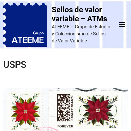
Saltar
Sellos de valor
al
contenido
variable – ATMs
Men
ATEEME – Grupo de Estudio
prin
y Coleccionismo de Sellos
de Valor Variable
USPS