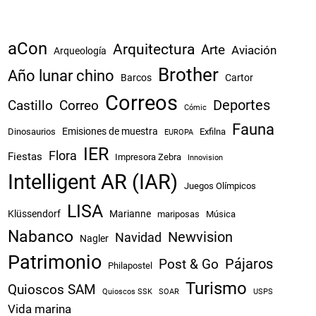
aCon
Arquitectura
Arte
Aviación
Arqueología
Brother
Año lunar chino
Barcos
Cartor
Correos
Castillo
Correo
Deportes
Cómic
Fauna
Emisiones de muestra
Dinosaurios
Exfilna
EUROPA
IER
Flora
Fiestas
Impresora Zebra
Innovision
Intelligent AR (IAR)
Juegos Olímpicos
LISA
Klüssendorf
Marianne
mariposas
Música
Nabanco
Newvision
Navidad
Nagler
Patrimonio
Pájaros
Post & Go
Philapostel
Turismo
Quioscos SAM
Quioscos SSK
SOAR
USPS
Vida marina