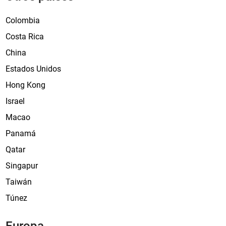
n
Colombia
u
e
Costa Rica
v
China
o
Estados Unidos
c
ó
Hong Kong
d
Israel
i
Macao
g
o
Panamá
I
Qatar
M
Singapur
I
Taiwán
Túnez
Europa