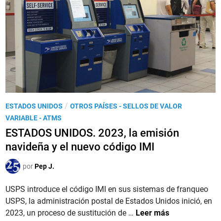
S
U
N
I
D
O
S
.
2
P
/
ESTADOS UNIDOS
OTROS PAÍSES - SELLOS DE VALOR
0
u
VARIABLE - ATMS
2
b
ESTADOS UNIDOS. 2023, la emisión
4
l
,
navideña y el nuevo código IMI
i
l
c
por
Pep J.
a
a
e
d
USPS introduce el código IMI en sus sistemas de franqueo
m
o
USPS, la administración postal de Estados Unidos inició, en
i
e
E
2023, un proceso de sustitución de …
Leer más
s