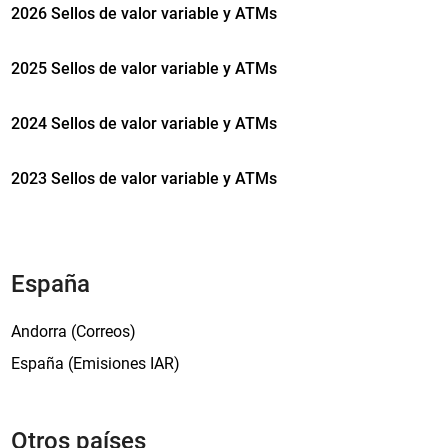
2026 Sellos de valor variable y ATMs
a
t
e
i
m
2025 Sellos de valor variable y ATMs
a
i
’
s
2024 Sellos de valor variable y ATMs
i
ó
2023 Sellos de valor variable y ATMs
n
n
a
v
i
España
d
e
Andorra (Correos)
ñ
España (Emisiones IAR)
a
y
e
Otros países
l