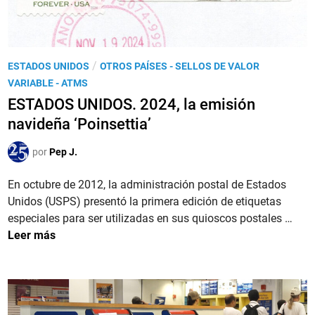
P
/
ESTADOS UNIDOS
OTROS PAÍSES - SELLOS DE VALOR
u
VARIABLE - ATMS
b
ESTADOS UNIDOS. 2024, la emisión
l
navideña ‘Poinsettia’
i
c
por
Pep J.
a
d
En octubre de 2012, la administración postal de Estados
o
Unidos (USPS) presentó la primera edición de etiquetas
e
E
especiales para ser utilizadas en sus quioscos postales …
n
S
Leer más
T
A
D
O