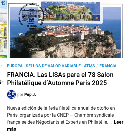
P
/
/
EUROPA - SELLOS DE VALOR VARIABLE - ATMS
FRANCIA
u
FRANCIA. Las LISAs para el 78 Salon
b
s-
Philatélique d’Automne Paris 2025
l
i
por
Pep J.
c
a
Nueva edición de la feria filatélica anual de otoño en
d
París, organizada por la CNEP – Chambre syndicale
o
F
française des Négociants et Experts en Philatélie. …
Leer
e
R
más