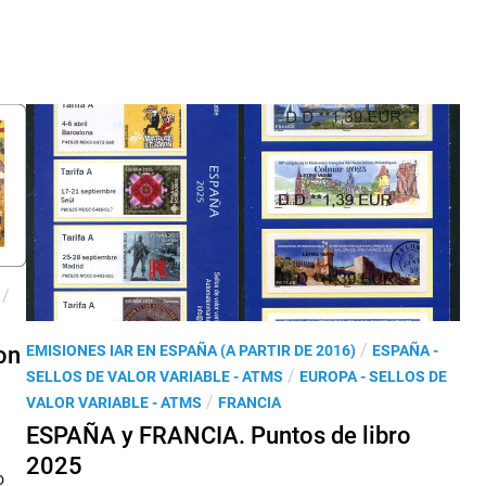
n
A
N
C
I
A
.
L
a
s
L
I
/
S
A
P
/
on
EMISIONES IAR EN ESPAÑA (A PARTIR DE 2016)
ESPAÑA -
s
u
/
SELLOS DE VALOR VARIABLE - ATMS
EUROPA - SELLOS DE
p
b
/
VALOR VARIABLE - ATMS
FRANCIA
a
l
ESPAÑA y FRANCIA. Puntos de libro
r
i
a
2025
o
c