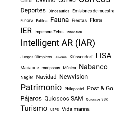
Castillo
Correo
Cartor
Deportes
Emisiones de muestra
Dinosaurios
Fauna
Flora
Fiestas
Exfilna
EUROPA
IER
Impresora Zebra
Innovision
Intelligent AR (IAR)
LISA
Klüssendorf
Juegos Olímpicos
Juvenia
Nabanco
Marianne
mariposas
Música
Newvision
Navidad
Nagler
Patrimonio
Post & Go
Philapostel
Pájaros
Quioscos SAM
Quioscos SSK
Turismo
Vida marina
USPS