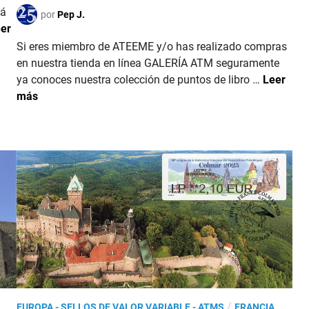
e
tá
a
por
Pep J.
l
er
d
7
o
Si eres miembro de ATEEME y/o has realizado compras
8
e
en nuestra tienda en línea GALERÍA ATM seguramente
S
n
E
ya conoces nuestra colección de puntos de libro …
Leer
a
S
más
l
P
o
A
n
Ñ
P
A
h
y
i
F
l
R
a
A
t
N
é
C
l
I
i
A
q
P
/
EUROPA - SELLOS DE VALOR VARIABLE - ATMS
FRANCIA