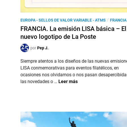
R
a
C
t
O
é
P
/
EUROPA - SELLOS DE VALOR VARIABLE - ATMS
FRANCIA
P
l
u
FRANCIA. La emisión LISA básica – El
H
i
b
I
nuevo logotipo de La Poste
q
l
L
u
i
por
Pep J.
E
e
c
X
d
a
Siempre atentos a los diseños de las nuevas emision
X
e
d
LISA conmemorativas para eventos filatélicos, en
L
P
o
ocasiones nos olvidamos o nos pasan desapercibida
I
r
e
F
las novedades o …
Leer más
X
i
n
R
e
n
A
n
t
N
S
e
C
a
m
I
l
p
A
o
s