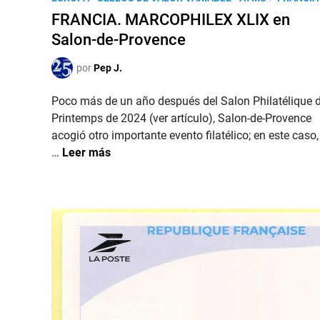
L
x
u
FRANCIA. MARCOPHILEX XLIX en
I
2
b
S
Salon-de-Provence
0
l
A
2
i
por
Pep J.
p
6
c
a
a
Poco más de un año después del Salon Philatélique 
r
d
Printemps de 2024 (ver artículo), Salon-de-Provence
a
o
acogió otro importante evento filatélico; en este caso,
e
e
F
…
Leer más
l
n
R
S
A
a
N
l
C
o
I
n
A
P
.
h
M
i
A
l