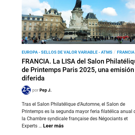
.
n
d
L
-
e
a
d
2
e
e
0
m
-
2
i
P
6
s
r
P
/
EUROPA - SELLOS DE VALOR VARIABLE - ATMS
i
FRANCIA
o
u
ó
FRANCIA. La LISA del Salon Philatéli
v
b
n
de Printemps Paris 2025, una emisión
e
l
L
n
diferida
i
I
c
c
S
e
por
Pep J.
a
A
d
b
Tras el Salon Philatélique d’Automne, el Salon de
o
á
Printemps es la segunda mayor feria filatélica anual 
e
s
la Chambre syndicale française des Négociants et
n
i
F
Experts …
Leer más
c
R