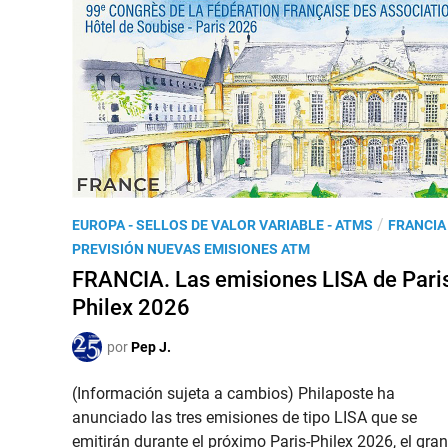
P
/
EUROPA - SELLOS DE VALOR VARIABLE - ATMS
FRANCIA
u
PREVISIÓN NUEVAS EMISIONES ATM
b
FRANCIA. Las emisiones LISA de Pari
l
Philex 2026
i
c
por
Pep J.
a
d
(Información sujeta a cambios) Philaposte ha
o
anunciado las tres emisiones de tipo LISA que se
e
emitirán durante el próximo Paris-Philex 2026, el gran