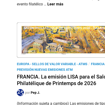
n
F
evento filatélico …
Leer más
R
A
N
C
I
A
.
L
a
s
P
/
EUROPA - SELLOS DE VALOR VARIABLE - ATMS
FRANCIA
e
u
PREVISIÓN NUEVAS EMISIONES ATM
m
b
FRANCIA. La emisión LISA para el Sal
i
l
Philatélique de Printemps de 2026
s
i
i
c
por
Pep J.
o
a
n
d
(Información sujeta a cambios) Las emisiones de tip