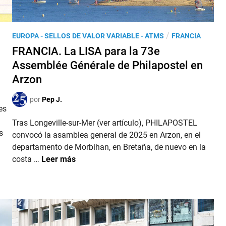
I
5
L
A
P
/
EUROPA - SELLOS DE VALOR VARIABLE - ATMS
FRANCIA
-
u
FRANCIA. La LISA para la 73e
F
b
R
Assemblée Générale de Philapostel en
l
A
Arzon
i
N
c
C
por
Pep J.
a
es
E
d
Tras Longeville-sur-Mer (ver artículo), PHILAPOSTEL
2
o
s
convocó la asamblea general de 2025 en Arzon, en el
0
e
departamento de Morbihan, en Bretaña, de nuevo en la
2
n
F
costa …
Leer más
5
R
e
A
n
N
C
C
o
I
l