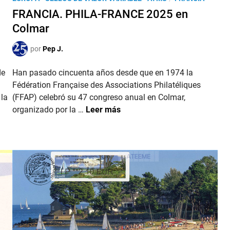
.
u
u
FRANCIA. PHILA-FRANCE 2025 en
P
e
b
u
Colmar
d
l
n
’
i
por
Pep J.
t
A
c
o
u
a
de
Han pasado cincuenta años desde que en 1974 la
s
t
d
Fédération Française des Associations Philatéliques
d
o
o
 la
(FFAP) celebró su 47 congreso anual en Colmar,
e
m
e
F
organizado por la …
Leer más
l
n
n
R
i
e
A
b
P
N
r
a
C
o
r
I
2
i
A
0
s
.
2
2
P
5
0
H
2