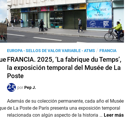
A
m
.
a
L
r
a
L
I
S
P
/
EUROPA - SELLOS DE VALOR VARIABLE - ATMS
FRANCIA
A
u
que
FRANCIA. 2025, ‘La fabrique du Temps’,
p
b
a
la exposición temporal del Musée de La
l
r
Poste
i
a
c
l
por
Pep J.
a
a
d
Además de su colección permanente, cada año el Musée
7
o
que
de La Poste de París presenta una exposición temporal
3
e
F
relacionada con algún aspecto de la historia …
Leer más
e
n
R
A
A
s