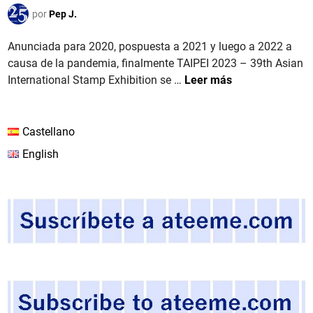
I
i
por
Pep J.
P
c
E
a
Anunciada para 2020, pospuesta a 2021 y luego a 2022 a
I
d
causa de la pandemia, finalmente TAIPEI 2023 – 39th Asian
2
o
T
International Stamp Exhibition se …
Leer más
0
e
A
2
n
I
3
W
Castellano
Á
English
N
.
T
A
I
P
E
I
2