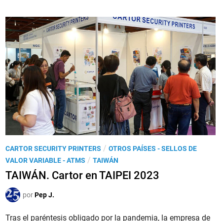
I
e
W
n
Á
N
.
2
0
2
3
,
l
a
P
/
CARTOR SECURITY PRINTERS
OTROS PAÍSES - SELLOS DE
e
u
/
VALOR VARIABLE - ATMS
TAIWÁN
m
b
TAIWÁN. Cartor en TAIPEI 2023
i
l
s
i
por
Pep J.
i
c
ó
Tras el paréntesis obligado por la pandemia, la empresa de
a