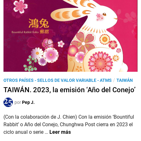
P
/
OTROS PAÍSES - SELLOS DE VALOR VARIABLE - ATMS
TAIWÁN
u
TAIWÁN. 2023, la emisión ‘Año del Conejo’
b
l
por
Pep J.
i
(Con la colaboración de J. Chien) Con la emisión ‘Bountiful
c
Rabbit’ o Año del Conejo, Chunghwa Post cierra en 2023 el
a
T
ciclo anual o serie …
Leer más
d
A
o