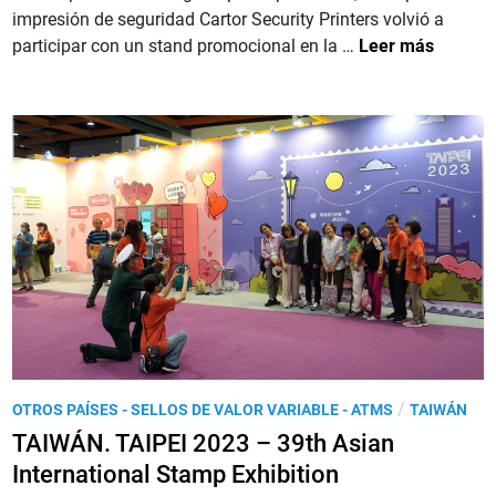
n
impresión de seguridad Cartor Security Printers volvió a
d
‘
T
participar con un stand promocional en la …
Leer más
o
A
A
e
ñ
I
n
o
W
d
Á
e
N
l
.
C
C
o
a
n
r
e
t
j
o
o
r
’
e
P
/
OTROS PAÍSES - SELLOS DE VALOR VARIABLE - ATMS
TAIWÁN
n
u
TAIWÁN. TAIPEI 2023 – 39th Asian
T
b
A
International Stamp Exhibition
l