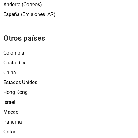
a
Andorra (Correos)
t
España (Emisiones IAR)
i
o
n
Otros países
a
l
Colombia
S
t
Costa Rica
a
China
m
Estados Unidos
p
E
Hong Kong
x
Israel
h
Macao
i
b
Panamá
i
Qatar
t