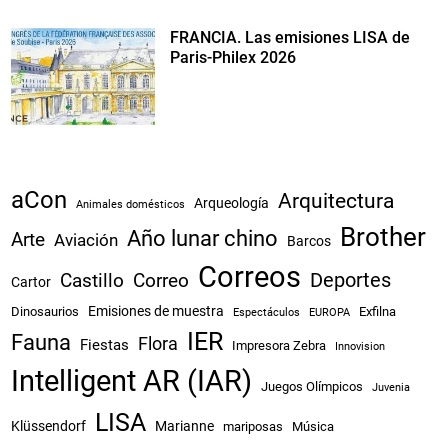
FRANCIA. Las emisiones LISA de
Paris-Philex 2026
aCon
Arquitectura
Arqueología
Animales domésticos
Brother
Año lunar chino
Arte
Aviación
Barcos
Correos
Castillo
Correo
Deportes
Cartor
Emisiones de muestra
Dinosaurios
Exfilna
Espectáculos
EUROPA
IER
Fauna
Flora
Fiestas
Impresora Zebra
Innovision
Intelligent AR (IAR)
Juegos Olímpicos
Juvenia
LISA
Klüssendorf
Marianne
mariposas
Música