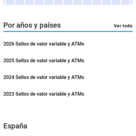
0
2
3
–
Por años y países
Ver todo
3
9
2026 Sellos de valor variable y ATMs
t
h
A
2025 Sellos de valor variable y ATMs
s
i
2024 Sellos de valor variable y ATMs
a
n
2023 Sellos de valor variable y ATMs
I
n
t
e
r
España
n