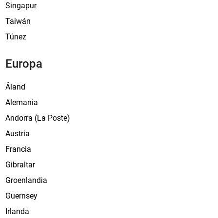
Singapur
i
o
Taiwán
n
Túnez
Europa
Åland
Alemania
Andorra (La Poste)
Austria
Francia
Gibraltar
Groenlandia
Guernsey
Irlanda