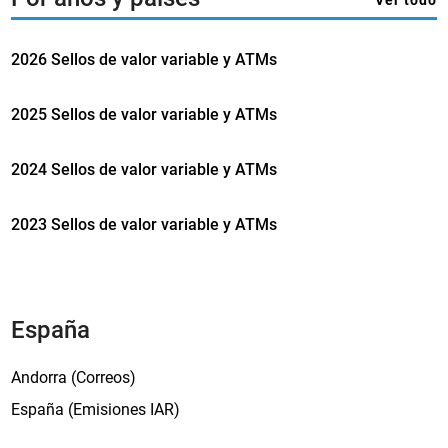
o
d
n
e
2026 Sellos de valor variable y ATMs
e
l
j
z
o
2025 Sellos de valor variable y ATMs
o
(
d
A
í
2024 Sellos de valor variable y ATMs
n
a
o
c
2023 Sellos de valor variable y ATMs
L
o
u
c
n
h
a
i
r
España
n
d
o
o
Andorra (Correos)
C
España (Emisiones IAR)
o
e