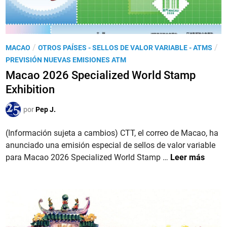
P
/
/
MACAO
OTROS PAÍSES - SELLOS DE VALOR VARIABLE - ATMS
u
PREVISIÓN NUEVAS EMISIONES ATM
b
Macao 2026 Specialized World Stamp
l
Exhibition
i
c
por
Pep J.
a
d
(Información sujeta a cambios) CTT, el correo de Macao, ha
o
anunciado una emisión especial de sellos de valor variable
e
M
para Macao 2026 Specialized World Stamp …
Leer más
n
a
c
a
o
2