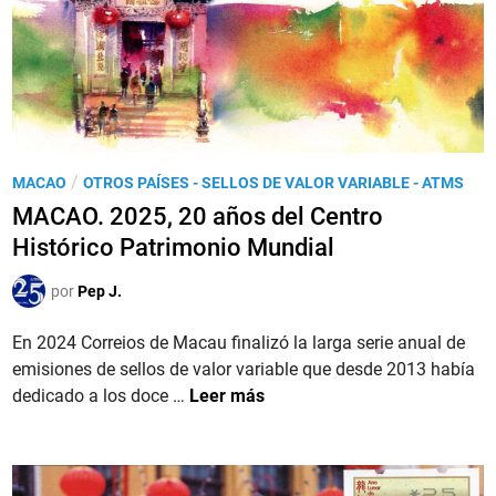
0
2
6
S
p
e
c
P
/
MACAO
OTROS PAÍSES - SELLOS DE VALOR VARIABLE - ATMS
i
u
MACAO. 2025, 20 años del Centro
a
b
Histórico Patrimonio Mundial
l
l
i
i
por
Pep J.
z
c
e
a
En 2024 Correios de Macau finalizó la larga serie anual de
d
d
emisiones de sellos de valor variable que desde 2013 había
W
o
M
dedicado a los doce …
Leer más
o
e
A
r
n
C
l
A
d