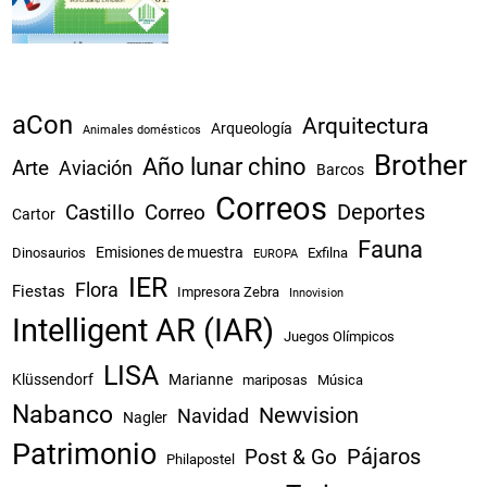
aCon
Arquitectura
Arqueología
Animales domésticos
Brother
Año lunar chino
Arte
Aviación
Barcos
Correos
Castillo
Correo
Deportes
Cartor
Fauna
Emisiones de muestra
Dinosaurios
Exfilna
EUROPA
IER
Flora
Fiestas
Impresora Zebra
Innovision
Intelligent AR (IAR)
Juegos Olímpicos
LISA
Klüssendorf
Marianne
mariposas
Música
Nabanco
Newvision
Navidad
Nagler
Patrimonio
Pájaros
Post & Go
Philapostel