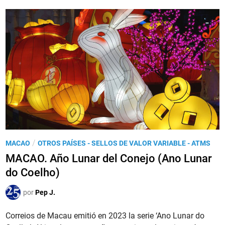
n
C
t
A
r
O
o
.
H
‘
i
A
s
n
t
o
ó
L
r
u
i
n
c
a
o
P
/
MACAO
OTROS PAÍSES - SELLOS DE VALOR VARIABLE - ATMS
r
P
u
MACAO. Año Lunar del Conejo (Ano Lunar
d
a
b
o
do Coelho)
t
l
D
r
i
por
Pep J.
r
i
c
a
m
a
Correios de Macau emitió en 2023 la serie ‘Ano Lunar do
g
o