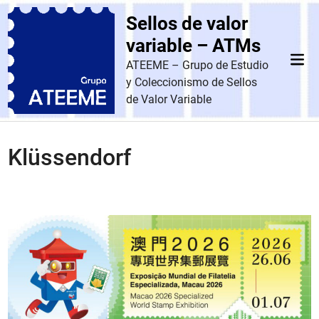
Saltar
Sellos de valor
al
contenido
variable – ATMs
Men
ATEEME – Grupo de Estudio
prin
y Coleccionismo de Sellos
de Valor Variable
Klüssendorf