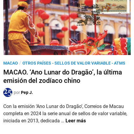
O
S
.
t
2
a
0
m
2
p
5
E
,
x
2
h
0
i
P
/
MACAO
OTROS PAÍSES - SELLOS DE VALOR VARIABLE - ATMS
a
b
u
MACAO. ‘Ano Lunar do Dragão’, la última
ñ
i
b
emisión del zodíaco chino
o
t
l
s
i
i
por
Pep J.
d
o
c
e
n
a
Con la emisión ‘Ano Lunar do Dragão’, Correios de Macau
l
d
completa en 2024 la serie anual de sellos de valor variable,
C
o
M
iniciada en 2013, dedicada …
Leer más
e
e
A
n