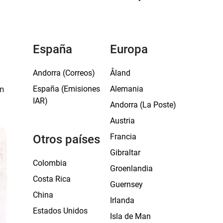
España
Europa
Andorra (Correos)
Åland
España (Emisiones
Alemania
an
IAR)
Andorra (La Poste)
Austria
Francia
Otros países
Gibraltar
Colombia
Groenlandia
Costa Rica
Guernsey
China
Irlanda
Estados Unidos
Isla de Man