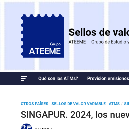
Saltar
al
contenido
Sellos de va
ATEEME – Grupo de Estudio y 
Qué son los ATMs?
Previsión emisiones
P
/
OTROS PAÍSES - SELLOS DE VALOR VARIABLE - ATMS
S
u
SINGAPUR. 2024, los nuevo
b
l