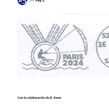
por
Pep J.
i
c
a
d
o
e
n
Con la colaboración de B. Kwee