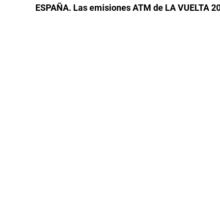
anterior:
ESPAÑA. Las emisiones ATM de LA VUELTA 2
de
entradas