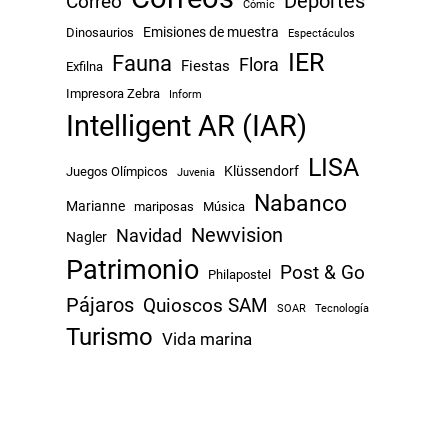
Correo
Deportes
Cómic
Emisiones de muestra
Dinosaurios
Espectáculos
IER
Fauna
Flora
Fiestas
Exfilna
Impresora Zebra
Inform
Intelligent AR (IAR)
LISA
Klüssendorf
Juegos Olímpicos
Juvenia
Nabanco
Marianne
mariposas
Música
Newvision
Navidad
Nagler
Patrimonio
Post & Go
Philapostel
Pájaros
Quioscos SAM
SOAR
Tecnología
Turismo
Vida marina