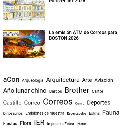
Paris-Philex 2026
La emisión ATM de Correos para
BOSTON 2026
aCon
Arquitectura
Arte
Aviación
Arqueología
Brother
Año lunar chino
Barcos
Cartor
Correos
Castillo
Correo
Deportes
Cómic
Fauna
Emisiones de muestra
Dinosaurios
Exfilna
Espectáculos
IER
Flora
Fiestas
Impresora Zebra
Inform