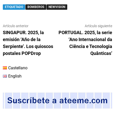
ETIQUETADO
BOMBEROS
NEWVISION
Navegación
Artículo
A
Artículo anterior
Artículo siguiente
anterior:
s
SINGAPUR. 2025, la
PORTUGAL. 2025, la serie
de
emisión ‘Año de la
‘Ano Internacional da
entradas
Serpiente’. Los quioscos
Ciência e Tecnologia
postales POPDrop
Quânticas’
Castellano
English