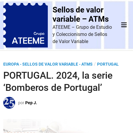
Saltar
Sellos de valor
al
contenido
variable – ATMs
Men
ATEEME – Grupo de Estudio
prin
y Coleccionismo de Sellos
de Valor Variable
P
/
EUROPA - SELLOS DE VALOR VARIABLE - ATMS
PORTUGAL
u
PORTUGAL. 2024, la serie
b
‘Bomberos de Portugal’
l
i
por
Pep J.
c
a
d
o