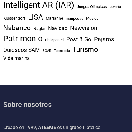
Intelligent AR (IAR)
Juegos Olímpicos
Juvenia
LISA
Klüssendorf
Marianne
mariposas
Música
Nabanco
Newvision
Navidad
Nagler
Patrimonio
Pájaros
Post & Go
Philapostel
Turismo
Quioscos SAM
SOAR
Tecnología
Vida marina
Sobre nosotros
Creado en 1999,
ATEEME
es un grupo filatélico