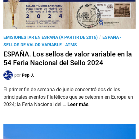
P
/
EMISIONES IAR EN ESPAÑA (A PARTIR DE 2016)
ESPAÑA -
u
SELLOS DE VALOR VARIABLE - ATMS
b
ESPAÑA. Los sellos de valor variable en la
l
54 Feria Nacional del Sello 2024
i
c
por
Pep J.
a
d
El primer fin de semana de junio concentró dos de los
o
principales eventos filatélicos que se celebran en Europa en
e
E
2024; la Feria Nacional del …
Leer más
n
S
P
A
Ñ