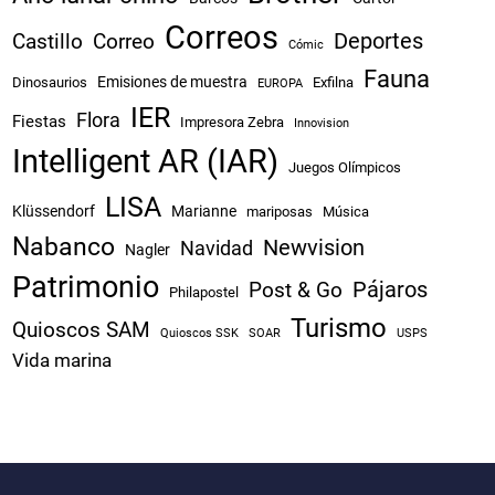
Correos
Castillo
Correo
Deportes
Cómic
Fauna
Emisiones de muestra
Dinosaurios
Exfilna
EUROPA
IER
Flora
Fiestas
Impresora Zebra
Innovision
Intelligent AR (IAR)
Juegos Olímpicos
LISA
Klüssendorf
Marianne
mariposas
Música
Nabanco
Newvision
Navidad
Nagler
Patrimonio
Pájaros
Post & Go
Philapostel
Turismo
Quioscos SAM
Quioscos SSK
SOAR
USPS
Vida marina