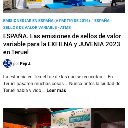
L
m
N
p
A
s
P
/
EMISIONES IAR EN ESPAÑA (A PARTIR DE 2016)
ESPAÑA -
–
2
u
SELLOS DE VALOR VARIABLE - ATMS
J
0
b
ESPAÑA. Las emisiones de sellos de valor
U
2
l
V
variable para la EXFILNA y JUVENIA 2023
4
i
E
en Teruel
e
c
N
n
a
I
por
Pep J.
S
d
A
a
o
La estancia en Teruel fue de las que se recuerdan … En
2
l
e
Teruel pasaron muchas cosas … Nunca antes la ciudad de
0
o
n
E
Teruel había vivido …
Leer más
2
n
S
3
-
P
,
d
A
l
e
Ñ
a
-
A
e
P