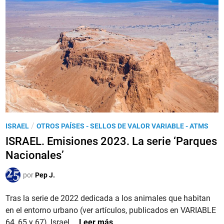
A
.
L
o
s
s
e
l
l
o
s
P
/
ISRAEL
OTROS PAÍSES - SELLOS DE VALOR VARIABLE - ATMS
d
u
ISRAEL. Emisiones 2023. La serie ‘Parques
e
b
Nacionales’
v
l
a
i
por
Pep J.
l
c
o
a
Tras la serie de 2022 dedicada a los animales que habitan
r
d
en el entorno urbano (ver artículos, publicados en VARIABLE
v
o
I
64, 65 y 67), Israel …
Leer más