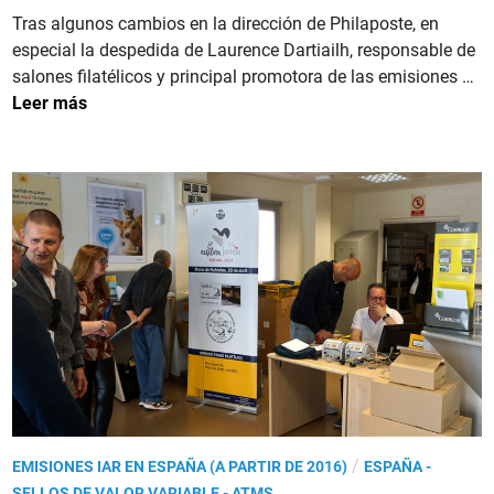
3
a
Tras algunos cambios en la dirección de Philaposte, en
a
.
d
especial la despedida de Laurence Dartiailh, responsable de
c
L
o
F
salones filatélicos y principal promotora de las emisiones …
i
a
e
R
Leer más
o
s
n
A
n
e
N
a
r
C
l
i
I
d
e
A
e
‘
.
l
P
E
S
a
l
e
r
S
l
q
a
l
u
l
o
e
o
2
s
n
0
N
P
/
EMISIONES IAR EN ESPAÑA (A PARTIR DE 2016)
ESPAÑA -
P
2
a
u
SELLOS DE VALOR VARIABLE - ATMS