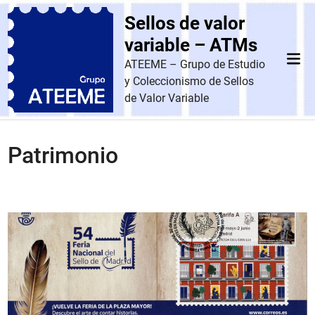
Saltar
Sellos de valor
al
contenido
variable – ATMs
Men
ATEEME – Grupo de Estudio
prin
y Coleccionismo de Sellos
de Valor Variable
Patrimonio