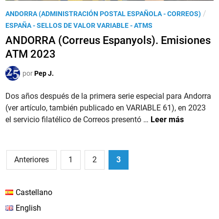
P
2
í
P
/
ANDORRA (ADMINISTRACIÓN POSTAL ESPAÑOLA - CORREOS)
a
3
o
u
ESPAÑA - SELLOS DE VALOR VARIABLE - ATMS
r
,
F
b
i
ANDORRA (Correus Espanyols). Emisiones
l
á
l
s
a
ATM 2023
c
i
2
s
i
c
0
por
Pep J.
e
l
a
2
r
’
d
Dos años después de la primera serie especial para Andorra
3
i
o
(ver artículo, también publicado en VARIABLE 61), en 2023
e
e
A
el servicio filatélico de Correos presentó …
Leer más
‘
n
N
P
D
u
O
Paginación
e
Anteriores
1
2
3
R
b
de
R
l
entradas
A
Castellano
o
(
s
English
C
d