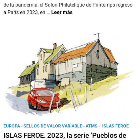
a
d
de la pandemia, el Salon Philatélique de Printemps regresó
o
r
o
F
a París en 2023, en …
Leer más
s
a
e
R
y
l
n
A
s
a
N
e
E
C
l
X
I
l
F
A
o
I
.
s
L
S
d
N
a
e
A
l
v
y
o
a
J
n
l
U
P
o
V
h
r
E
i
P
/
EUROPA - SELLOS DE VALOR VARIABLE - ATMS
ISLAS FEROE
v
N
l
u
a
ISLAS FEROE. 2023, la serie ‘Pueblos de
I
a