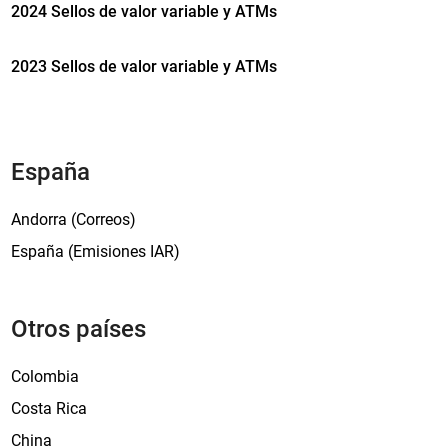
2024 Sellos de valor variable y ATMs
i
s
2023 Sellos de valor variable y ATMs
i
o
n
e
s
España
A
T
Andorra (Correos)
M
España (Emisiones IAR)
2
0
2
Otros países
3
Colombia
Costa Rica
China