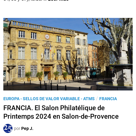
a
e
S
r
n
R
i
A
a
E
b
L
l
.
e
E
e
m
n
i
l
s
a
i
5
o
4
n
P
/
EUROPA - SELLOS DE VALOR VARIABLE - ATMS
FRANCIA
F
e
u
e
FRANCIA. El Salon Philatélique de
s
b
r
2
Printemps 2024 en Salon-de-Provence
l
i
0
i
a
por
Pep J.
2
c
N