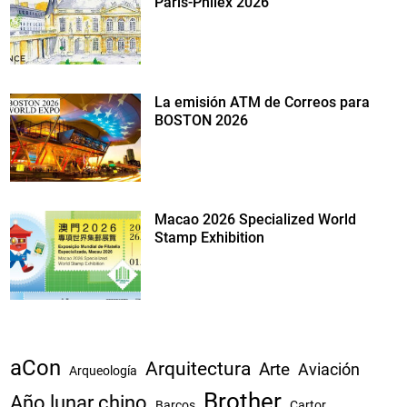
Paris-Philex 2026
La emisión ATM de Correos para
BOSTON 2026
Macao 2026 Specialized World
Stamp Exhibition
aCon
Arquitectura
Arte
Aviación
Arqueología
Brother
Año lunar chino
Barcos
Cartor