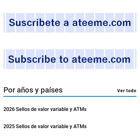
o
e
r
S
r
u
e
ð
u
u
s
r
E
o
s
y
p
’
a
n
y
Por años y países
Ver todo
o
l
s
2026 Sellos de valor variable y ATMs
)
.
2025 Sellos de valor variable y ATMs
E
m