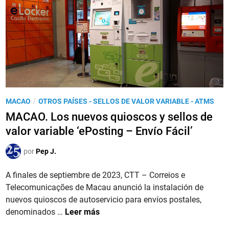
.
m
r
L
i
o
a
s
v
s
i
e
e
ó
n
m
n
c
i
e
e
s
s
P
/
MACAO
OTROS PAÍSES - SELLOS DE VALOR VARIABLE - ATMS
i
p
u
MACAO. Los nuevos quioscos y sellos de
o
e
b
n
valor variable ‘ePosting – Envío Fácil’
c
l
e
i
i
por
Pep J.
s
a
c
d
l
a
A finales de septiembre de 2023, CTT – Correios e
e
e
d
Telecomunicações de Macau anunció la instalación de
s
n
o
nuevos quioscos de autoservicio para envíos postales,
e
M
e
M
denominados …
Leer más
l
o
n
A
l
r