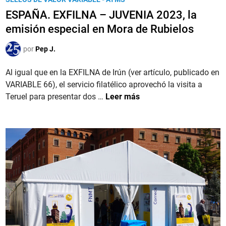
h
4
c
b
ESPAÑA. EXFILNA – JUVENIA 2023, la
i
i
l
l
emisión especial en Mora de Rubielos
o
i
a
n
c
por
Pep J.
t
a
a
é
l
d
Al igual que en la EXFILNA de Irún (ver artículo, publicado en
l
e
o
VARIABLE 66), el servicio filatélico aprovechó la visita a
i
s
e
E
Teruel para presentar dos …
Leer más
q
’
n
S
u
P
e
A
d
Ñ
e
A
P
.
r
E
i
X
n
F
t
I
e