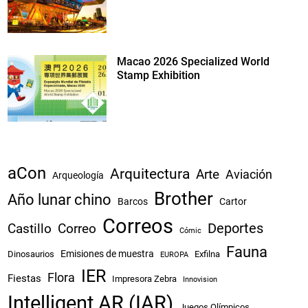
Macao 2026 Specialized World
Stamp Exhibition
aCon
Arquitectura
Arte
Aviación
Arqueología
Brother
Año lunar chino
Barcos
Cartor
Correos
Castillo
Correo
Deportes
Cómic
Fauna
Emisiones de muestra
Dinosaurios
Exfilna
EUROPA
IER
Flora
Fiestas
Impresora Zebra
Innovision
Intelligent AR (IAR)
Juegos Olímpicos