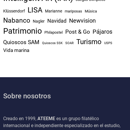
LISA
Klüssendorf
Marianne
mariposas
Música
Nabanco
Newvision
Navidad
Nagler
Patrimonio
Pájaros
Post & Go
Philapostel
Turismo
Quioscos SAM
Quioscos SSK
SOAR
USPS
Vida marina
Sobre nosotros
Creado en 1999,
ATEEME
es un grupo filatélico
internacional e independiente especializado en el estudio,